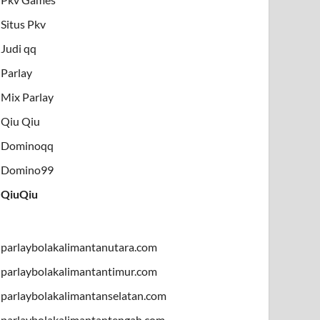
Situs Pkv
Judi qq
Parlay
Mix Parlay
Qiu Qiu
Dominoqq
Domino99
QiuQiu
parlaybolakalimantanutara.com
parlaybolakalimantantimur.com
parlaybolakalimantanselatan.com
parlaybolakalimantantengah.com