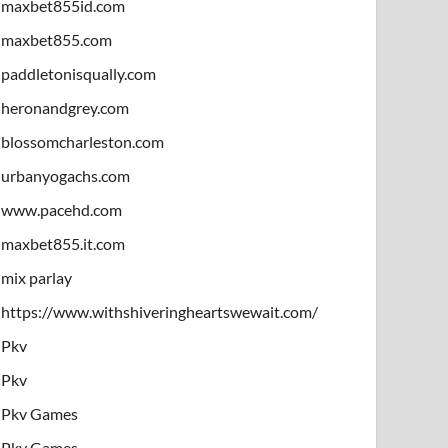
maxbet855id.com
maxbet855.com
paddletonisqually.com
heronandgrey.com
blossomcharleston.com
urbanyogachs.com
www.pacehd.com
maxbet855.it.com
mix parlay
https://www.withshiveringheartswewait.com/
Pkv
Pkv
Pkv Games
Pkv Games