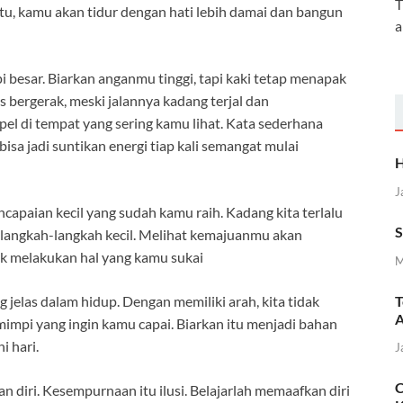
T
gitu, kamu akan tidur dengan hati lebih damai dan bangun
a
 besar. Biarkan anganmu tinggi, tapi kaki tetap menapak
 bergerak, meski jalannya kadang terjal dan
el di tempat yang sering kamu lihat. Kata sederhana
sa jadi suntikan energi tiap kali semangat mulai
H
J
capaian kecil yang sudah kamu raih. Kadang kita terlalu
S
 langkah-langkah kecil. Melihat kemajuanmu akan
k melakukan hal yang kamu sukai
M
T
 jelas dalam hidup. Dengan memiliki arah, kita tidak
A
mimpi yang ingin kamu capai. Biarkan itu menjadi bahan
 hari.
J
C
n diri. Kesempurnaan itu ilusi. Belajarlah memaafkan diri