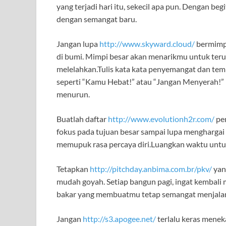
yang terjadi hari itu, sekecil apa pun. Dengan be
dengan semangat baru.
Jangan lupa
http://www.skyward.cloud/
bermimpi
di bumi. Mimpi besar akan menarikmu untuk terus
melelahkan.Tulis kata kata penyemangat dan temp
seperti “Kamu Hebat!” atau “Jangan Menyerah!” bi
menurun.
Buatlah daftar
http://www.evolutionh2r.com/
pen
fokus pada tujuan besar sampai lupa menghargai
memupuk rasa percaya diri.Luangkan waktu untu
Tetapkan
http://pitchday.anbima.com.br/pkv/
yang
mudah goyah. Setiap bangun pagi, ingat kembali 
bakar yang membuatmu tetap semangat menjalani
Jangan
http://s3.apogee.net/
terlalu keras meneka