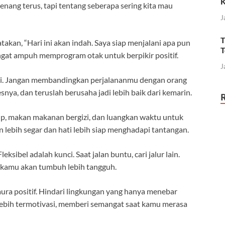
 menang terus, tapi tentang seberapa sering kita mau
J
T
atakan, “Hari ini akan indah. Saya siap menjalani apa pun
T
ngat ampuh memprogram otak untuk berpikir positif.
J
ri. Jangan membandingkan perjalananmu dengan orang
snya, dan teruslah berusaha jadi lebih baik dari kemarin.
kup, makan makanan bergizi, dan luangkan waktu untuk
 lebih segar dan hati lebih siap menghadapi tantangan.
eksibel adalah kunci. Saat jalan buntu, cari jalur lain.
u kamu akan tumbuh lebih tangguh.
ra positif. Hindari lingkungan yang hanya menebar
ebih termotivasi, memberi semangat saat kamu merasa