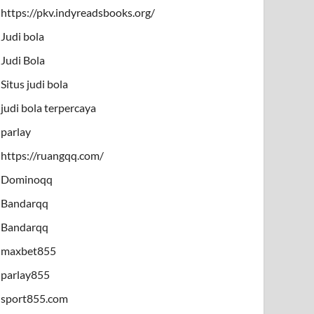
https://pkv.indyreadsbooks.org/
Judi bola
Judi Bola
Situs judi bola
judi bola terpercaya
parlay
https://ruangqq.com/
Dominoqq
Bandarqq
Bandarqq
maxbet855
parlay855
sport855.com