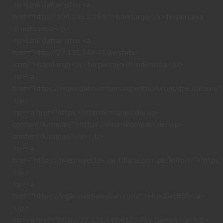
<p>Link daftar situs <a
href="http://104.236.2.184/">bandarqq</a> terpercaya
di indonesia</p>
<p>Link daftar situs <a
href="http://27.131.149.41/awstats-
icon/">bandarqq</a> terpercaya di indonesia</p>
<p><a
href="https://www.datsunrisersexpedition.com/dre_datsun/"
</p>
<p><a href="https://elternkompass.de/wp-
content/kompas/">https://elternkompass.de/wp-
content/kompas/</a></p>
<p><a
href="https://preproyectos.santillana.com.pe/follow/">https:
</p>
<p><a
href="https://login.mediawallah.com/">HokiBet855</a>
</p>
<p><a href="http://27.131.149.41/">Pkv Games</a></p>