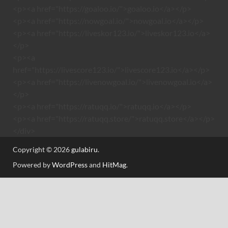
<p><a href="https://goaloo.io/">goaloo.io</a></p>
<p><a href="https://nowgoal.io/">nowgoal.io</a></p>
<p><a href="https://liveskor123.io/">liveskor123.io</a>
</p>
<p><a
href="https://livescore123.io/">livescore123.io</a></p>
<p><a href="https://livenowgoal.io/">livenowgoal.io</a>
</p>
<p><a href="https://ratuqq.io/">ratuqq.io</a></p>
<p><a href="https://ratuqq.store/">ratuqq.store</a></p>
</div>
Copyright © 2026
gulabiru
.
Powered by
WordPress
and
HitMag
.