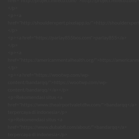
href="http://project.mifeco.com/">http://project.mifeco.com/
</p>
<p><a
href="http://shoulderxpert.pixelapp.io/">http://shoulderxper
</p>
<p><a href="https://parlay855bos.com">parlay855</a>
</p>
<p><a
href="https://americanmentalhealth.org/">https://americanm
</p>
<p><a href="https://wootwp.com/wp-
content/bandarqq/">https://wootwp.com/wp-
content/bandarqq/</a></p>
<p>Rekomendasi situs <a
href="https://www.theairportvaletdfw.com/">bandarqq</a>
terpercaya di indonesia</p>
<p>Rekomendasi situs <a
href="https://www.dubab8.com/about/">bandarqq</a>
terpercaya di indonesia</p>