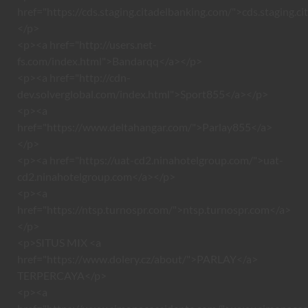
href="https://cds.staging.citadelbanking.com/">cds.staging.c
</p>
<p><a href="http://users.net-
fs.com/index.html">Bandarqq</a></p>
<p><a href="http://cdn-
dev.solverglobal.com/index.html">Sport855</a></p>
<p><a
href="https://www.deltahangar.com/">Parlay855</a>
</p>
<p><a href="https://uat-cd2.ninahotelgroup.com/">uat-
cd2.ninahotelgroup.com</a></p>
<p><a
href="https://ntsp.turnospr.com/">ntsp.turnospr.com</a>
</p>
<p>SITUS MIX <a
href="https://www.dolery.cz/about/">PARLAY</a>
TERPERCAYA</p>
<p><a