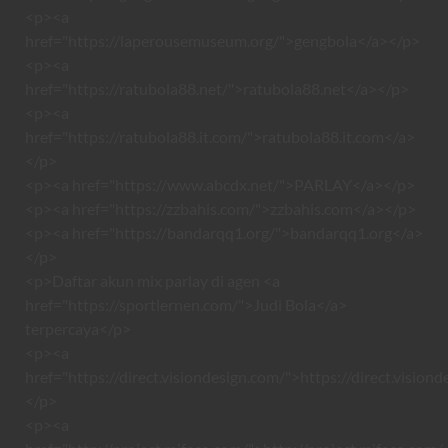
<p><a
href="https://laperousemuseum.org/">gengbola</a></p>
<p><a
href="https://ratubola88.net/">ratubola88.net</a></p>
<p><a
href="https://ratubola88.it.com/">ratubola88.it.com</a>
</p>
<p><a href="https://www.abcdx.net/">PARLAY</a></p>
<p><a href="https://zzbahis.com/">zzbahis.com</a></p>
<p><a href="https://bandarqq1.org/">bandarqq1.org</a>
</p>
<p>Daftar akun mix parlay di agen <a
href="https://sportlernen.com/">Judi Bola</a>
terpercaya</p>
<p><a
href="https://direct.visiondesign.com/">https://direct.vision
</p>
<p><a