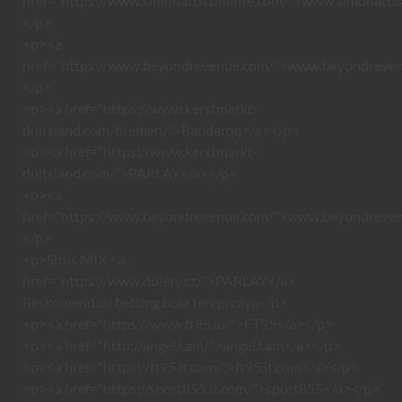
href="https://www.simonacossidente.com/">www.simonacos
</p>
<p><a
href="https://www.beyondrevenue.com/">www.beyondreve
</p>
<p><a href="https://www.kerstmarkt-
duitsland.com/bremen/">Bandarqq</a></p>
<p><a href="https://www.kerstmarkt-
duitsland.com/">PARLAY</a></p>
<p><a
href="https://www.beyondrevenue.com/">www.beyondreve
</p>
<p>Situs MIX <a
href="https://www.dolery.cz/">PARLAY</a>
Reskomendasi betting bola tereprcaya</p>
<p><a href="https://www.ft95.io/">FT95</a></p>
<p><a href="http://angel.i.am/">angel.i.am</a></p>
<p><a href="https://ft95.it.com/">ft95.it.com</a></p>
<p><a href="https://sport855.it.com/">sport855</a></p>