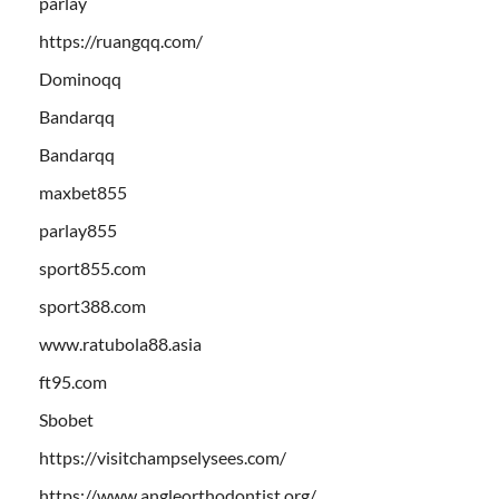
parlay
https://ruangqq.com/
Dominoqq
Bandarqq
Bandarqq
maxbet855
parlay855
sport855.com
sport388.com
www.ratubola88.asia
ft95.com
Sbobet
https://visitchampselysees.com/
https://www.angleorthodontist.org/