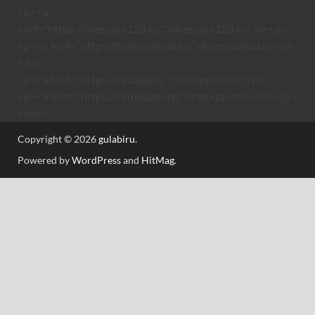
<p><a
href="https://livescore123.io/">livescore123.io</a></p>
<p><a href="https://livenowgoal.io/">livenowgoal.io</a>
</p>
<p><a href="https://ratuqq.io/">ratuqq.io</a></p>
<p><a href="https://ratuqq.store/">ratuqq.store</a></p>
</div>
Copyright © 2026
gulabiru
.
Powered by
WordPress
and
HitMag
.