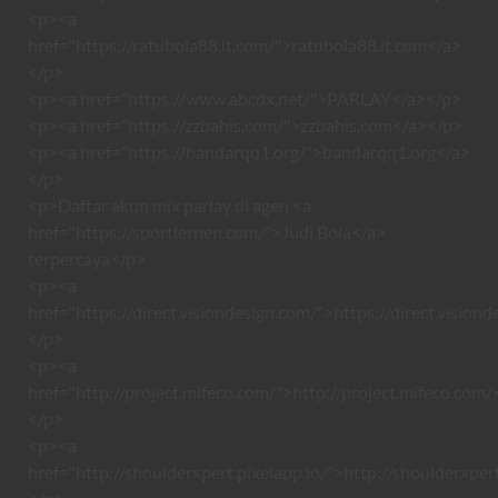
<p><a
href="https://ratubola88.it.com/">ratubola88.it.com</a>
</p>
<p><a href="https://www.abcdx.net/">PARLAY</a></p>
<p><a href="https://zzbahis.com/">zzbahis.com</a></p>
<p><a href="https://bandarqq1.org/">bandarqq1.org</a>
</p>
<p>Daftar akun mix parlay di agen <a
href="https://sportlernen.com/">Judi Bola</a>
terpercaya</p>
<p><a
href="https://direct.visiondesign.com/">https://direct.vision
</p>
<p><a
href="http://project.mifeco.com/">http://project.mifeco.com/
</p>
<p><a
href="http://shoulderxpert.pixelapp.io/">http://shoulderxper