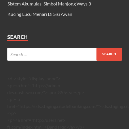
Sistem Akumulasi Simbol Mahjong Ways 3
Kucing Lucu Menari Di Sisi Awan
SEARCH
<div style="display: none">
<p><a href="https://admin-
dev.dashtwo.com/">sport855</a></p>
<p><a
href="https://cds.staging.citadelbanking.com/">cds.staging.c
</p>
<p><a href="http://users.net-
fs.com/index.html">Bandarqq</a></p>