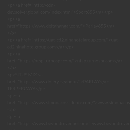
<p><a href="http://cdn-
dev.solverglobal.com/index.html">Sport855</a></p>
<p><a
href="https://www.deltahangar.com/">Parlay855</a>
</p>
<p><a href="https://uat-cd2.ninahotelgroup.com/">uat-
cd2.ninahotelgroup.com</a></p>
<p><a
href="https://ntsp.turnospr.com/">ntsp.turnospr.com</a>
</p>
<p>SITUS MIX <a
href="https://www.dolery.cz/about/">PARLAY</a>
TERPERCAYA</p>
<p><a
href="https://www.simonacossidente.com/">www.simonacos
</p>
<p><a
href="https://www.beyondrevenue.com/">www.beyondreve