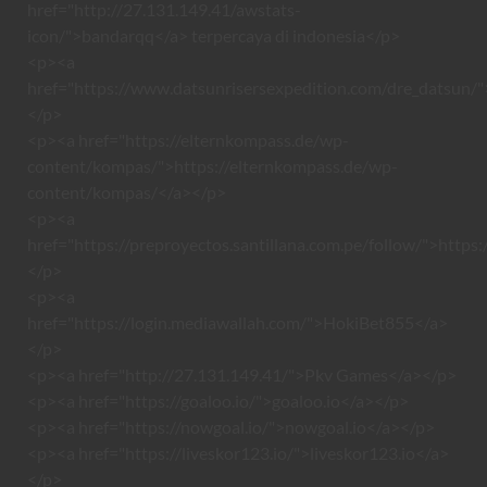
href="http://27.131.149.41/awstats-
icon/">bandarqq</a> terpercaya di indonesia</p>
<p><a
href="https://www.datsunrisersexpedition.com/dre_datsun/"
</p>
<p><a href="https://elternkompass.de/wp-
content/kompas/">https://elternkompass.de/wp-
content/kompas/</a></p>
<p><a
href="https://preproyectos.santillana.com.pe/follow/">https:
</p>
<p><a
href="https://login.mediawallah.com/">HokiBet855</a>
</p>
<p><a href="http://27.131.149.41/">Pkv Games</a></p>
<p><a href="https://goaloo.io/">goaloo.io</a></p>
<p><a href="https://nowgoal.io/">nowgoal.io</a></p>
<p><a href="https://liveskor123.io/">liveskor123.io</a>
</p>