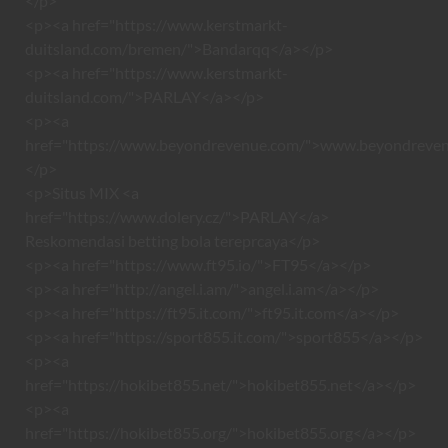
</p>
<p><a href="https://www.kerstmarkt-
duitsland.com/bremen/">Bandarqq</a></p>
<p><a href="https://www.kerstmarkt-
duitsland.com/">PARLAY</a></p>
<p><a
href="https://www.beyondrevenue.com/">www.beyondreve
</p>
<p>Situs MIX <a
href="https://www.dolery.cz/">PARLAY</a>
Reskomendasi betting bola tereprcaya</p>
<p><a href="https://www.ft95.io/">FT95</a></p>
<p><a href="http://angel.i.am/">angel.i.am</a></p>
<p><a href="https://ft95.it.com/">ft95.it.com</a></p>
<p><a href="https://sport855.it.com/">sport855</a></p>
<p><a
href="https://hokibet855.net/">hokibet855.net</a></p>
<p><a
href="https://hokibet855.org/">hokibet855.org</a></p>