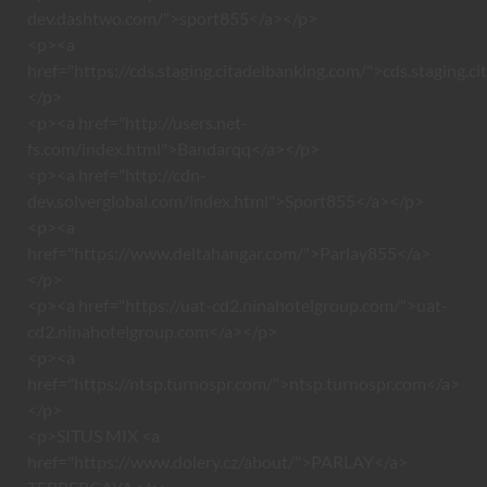
dev.dashtwo.com/">sport855</a></p>
<p><a
href="https://cds.staging.citadelbanking.com/">cds.staging.c
</p>
<p><a href="http://users.net-
fs.com/index.html">Bandarqq</a></p>
<p><a href="http://cdn-
dev.solverglobal.com/index.html">Sport855</a></p>
<p><a
href="https://www.deltahangar.com/">Parlay855</a>
</p>
<p><a href="https://uat-cd2.ninahotelgroup.com/">uat-
cd2.ninahotelgroup.com</a></p>
<p><a
href="https://ntsp.turnospr.com/">ntsp.turnospr.com</a>
</p>
<p>SITUS MIX <a
href="https://www.dolery.cz/about/">PARLAY</a>