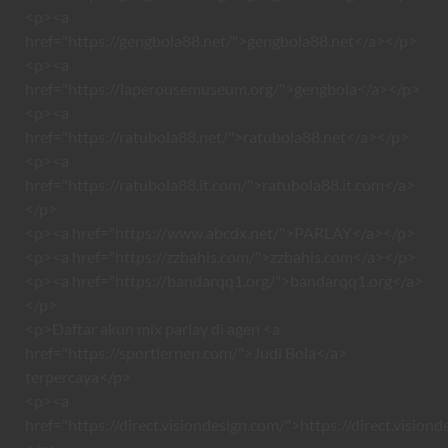
<p><a
href="https://gengbola88.net/">gengbola88.net</a></p>
<p><a
href="https://laperousemuseum.org/">gengbola</a></p>
<p><a
href="https://ratubola88.net/">ratubola88.net</a></p>
<p><a
href="https://ratubola88.it.com/">ratubola88.it.com</a>
</p>
<p><a href="https://www.abcdx.net/">PARLAY</a></p>
<p><a href="https://zzbahis.com/">zzbahis.com</a></p>
<p><a href="https://bandarqq1.org/">bandarqq1.org</a>
</p>
<p>Daftar akun mix parlay di agen <a
href="https://sportlernen.com/">Judi Bola</a>
terpercaya</p>
<p><a
href="https://direct.visiondesign.com/">https://direct.vision