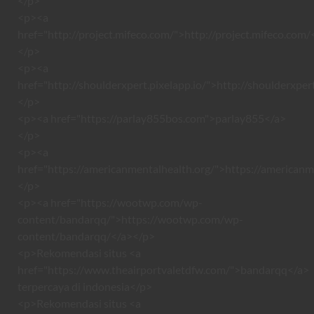
</p>
<p><a
href="http://project.mifeco.com/">http://project.mifeco.com/
</p>
<p><a
href="http://shoulderxpert.pixelapp.io/">http://shoulderxper
</p>
<p><a href="https://parlay855bos.com">parlay855</a>
</p>
<p><a
href="https://americanmentalhealth.org/">https://americanm
</p>
<p><a href="https://wootwp.com/wp-
content/bandarqq/">https://wootwp.com/wp-
content/bandarqq/</a></p>
<p>Rekomendasi situs <a
href="https://www.theairportvaletdfw.com/">bandarqq</a>
terpercaya di indonesia</p>
<p>Rekomendasi situs <a