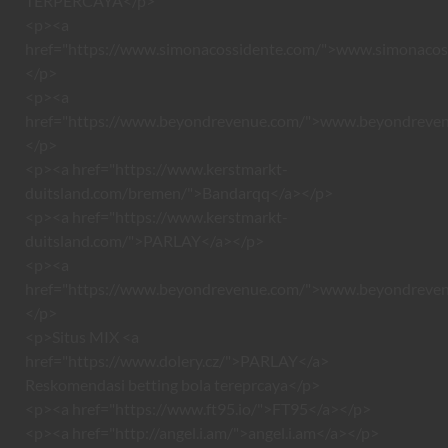
TERPERCAYA</p>
<p><a
href="https://www.simonacossidente.com/">www.simonacos
</p>
<p><a
href="https://www.beyondrevenue.com/">www.beyondreve
</p>
<p><a href="https://www.kerstmarkt-
duitsland.com/bremen/">Bandarqq</a></p>
<p><a href="https://www.kerstmarkt-
duitsland.com/">PARLAY</a></p>
<p><a
href="https://www.beyondrevenue.com/">www.beyondreve
</p>
<p>Situs MIX <a
href="https://www.dolery.cz/">PARLAY</a>
Reskomendasi betting bola tereprcaya</p>
<p><a href="https://www.ft95.io/">FT95</a></p>
<p><a href="http://angel.i.am/">angel.i.am</a></p>