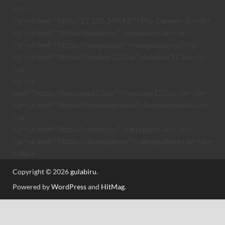
</p>
<p><a href="http://27.131.149.41/">Pkv Games</a></p>
<p><a href="https://goaloo.io/">goaloo.io</a></p>
<p><a href="https://nowgoal.io/">nowgoal.io</a></p>
<p><a href="https://liveskor123.io/">liveskor123.io</a>
</p>
<p><a
href="https://livescore123.io/">livescore123.io</a></p>
<p><a href="https://livenowgoal.io/">livenowgoal.io</a>
</p>
<p><a href="https://ratuqq.io/">ratuqq.io</a></p>
<p><a href="https://ratuqq.store/">ratuqq.store</a></p>
</div>
Copyright © 2026
gulabiru
.
Powered by
WordPress
and
HitMag
.