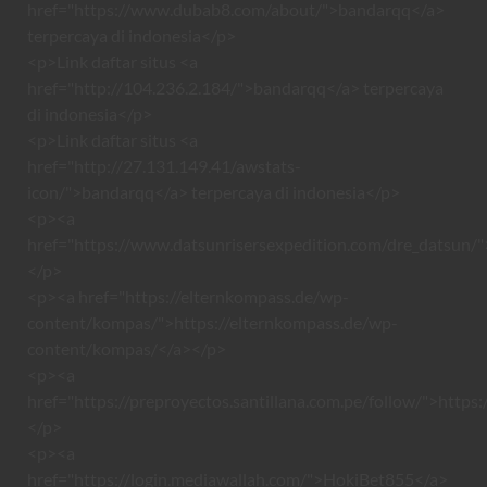
href="https://www.dubab8.com/about/">bandarqq</a>
terpercaya di indonesia</p>
<p>Link daftar situs <a
href="http://104.236.2.184/">bandarqq</a> terpercaya
di indonesia</p>
<p>Link daftar situs <a
href="http://27.131.149.41/awstats-
icon/">bandarqq</a> terpercaya di indonesia</p>
<p><a
href="https://www.datsunrisersexpedition.com/dre_datsun/"
</p>
<p><a href="https://elternkompass.de/wp-
content/kompas/">https://elternkompass.de/wp-
content/kompas/</a></p>
<p><a
href="https://preproyectos.santillana.com.pe/follow/">https:
</p>
<p><a
href="https://login.mediawallah.com/">HokiBet855</a>