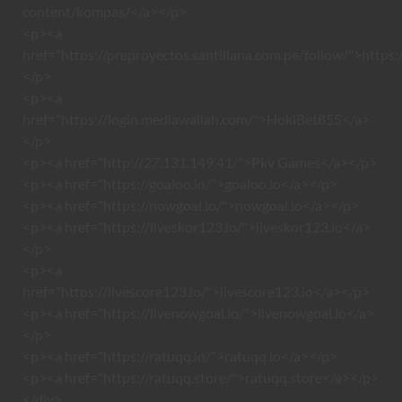
content/kompas/</a></p>
<p><a
href="https://preproyectos.santillana.com.pe/follow/">https:
</p>
<p><a
href="https://login.mediawallah.com/">HokiBet855</a>
</p>
<p><a href="http://27.131.149.41/">Pkv Games</a></p>
<p><a href="https://goaloo.io/">goaloo.io</a></p>
<p><a href="https://nowgoal.io/">nowgoal.io</a></p>
<p><a href="https://liveskor123.io/">liveskor123.io</a>
</p>
<p><a
href="https://livescore123.io/">livescore123.io</a></p>
<p><a href="https://livenowgoal.io/">livenowgoal.io</a>
</p>
<p><a href="https://ratuqq.io/">ratuqq.io</a></p>
<p><a href="https://ratuqq.store/">ratuqq.store</a></p>
</div>