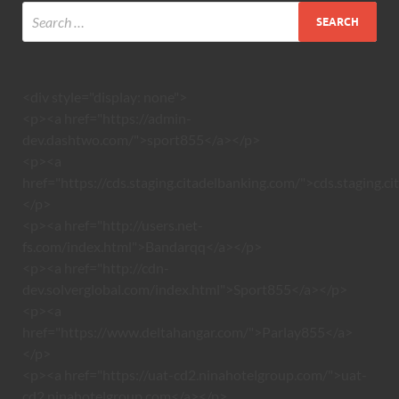
<div style="display: none">
<p><a href="https://admin-
dev.dashtwo.com/">sport855</a></p>
<p><a
href="https://cds.staging.citadelbanking.com/">cds.staging.c
</p>
<p><a href="http://users.net-
fs.com/index.html">Bandarqq</a></p>
<p><a href="http://cdn-
dev.solverglobal.com/index.html">Sport855</a></p>
<p><a
href="https://www.deltahangar.com/">Parlay855</a>
</p>
<p><a href="https://uat-cd2.ninahotelgroup.com/">uat-
cd2.ninahotelgroup.com</a></p>