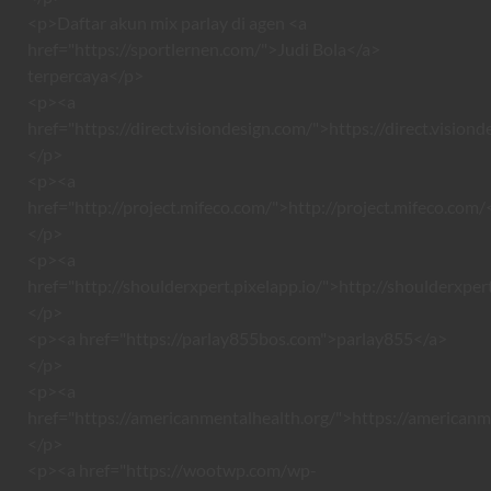
<p>Daftar akun mix parlay di agen <a
href="https://sportlernen.com/">Judi Bola</a>
terpercaya</p>
<p><a
href="https://direct.visiondesign.com/">https://direct.vision
</p>
<p><a
href="http://project.mifeco.com/">http://project.mifeco.com/
</p>
<p><a
href="http://shoulderxpert.pixelapp.io/">http://shoulderxper
</p>
<p><a href="https://parlay855bos.com">parlay855</a>
</p>
<p><a
href="https://americanmentalhealth.org/">https://americanm
</p>
<p><a href="https://wootwp.com/wp-