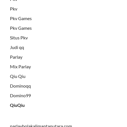
Pkv
Pkv Games
Pkv Games
Situs Pkv
Judi qq
Parlay
Mix Parlay
Qiu Qiu
Dominoqq
Domino99
QiuQiu
parlaybolakalimantanutara.com