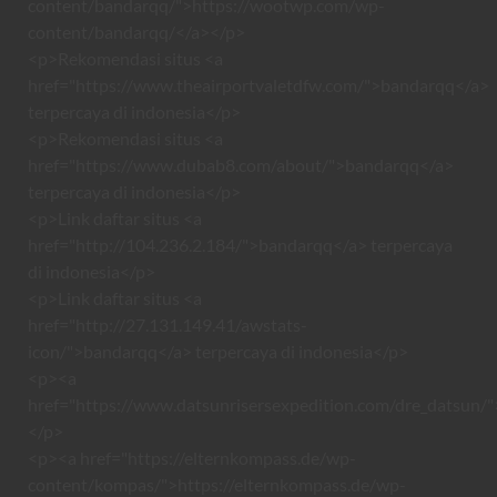
content/bandarqq/">https://wootwp.com/wp-
content/bandarqq/</a></p>
<p>Rekomendasi situs <a
href="https://www.theairportvaletdfw.com/">bandarqq</a>
terpercaya di indonesia</p>
<p>Rekomendasi situs <a
href="https://www.dubab8.com/about/">bandarqq</a>
terpercaya di indonesia</p>
<p>Link daftar situs <a
href="http://104.236.2.184/">bandarqq</a> terpercaya
di indonesia</p>
<p>Link daftar situs <a
href="http://27.131.149.41/awstats-
icon/">bandarqq</a> terpercaya di indonesia</p>
<p><a
href="https://www.datsunrisersexpedition.com/dre_datsun/"
</p>
<p><a href="https://elternkompass.de/wp-
content/kompas/">https://elternkompass.de/wp-