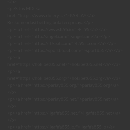
</p>
<p>Situs MIX <a
href="https://www.dolery.cz/">PARLAY</a>
Reskomendasi betting bola tereprcaya</p>
<p><a href="https://www.ft95.io/">FT95</a></p>
<p><a href="http://angel.i.am/">angel.i.am</a></p>
<p><a href="https://ft95.it.com/">ft95.it.com</a></p>
<p><a href="https://sport855.it.com/">sport855</a></p>
<p><a
href="https://hokibet855.net/">hokibet855.net</a></p>
<p><a
href="https://hokibet855.org/">hokibet855.org</a></p>
<p><a href="https://parlay855.org/">parlay855.org</a>
</p>
<p><a href="https://parlay855.net/">parlay855.net</a>
</p>
<p><a href="https://ligafifa855.net/">ligafifa855.net</a>
</p>
<p><a href="https://ligafifa855.io/">ligafifa855.io</a>