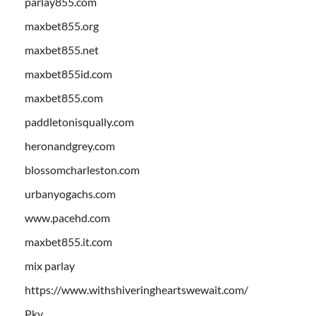
parlay855.com
maxbet855.org
maxbet855.net
maxbet855id.com
maxbet855.com
paddletonisqually.com
heronandgrey.com
blossomcharleston.com
urbanyogachs.com
www.pacehd.com
maxbet855.it.com
mix parlay
https://www.withshiveringheartswewait.com/
Pkv