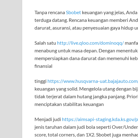
Tanpa rencana
Sbobet
keuangan yang jelas, Anda b
terduga datang. Rencana keuangan memberi Anda
darurat, asuransi, atau penyesuaian gaya hidup
Salah satu
http://live.qloo.com/dominoqq/
manfa
menabung untuk masa depan. Dengan menentukan 
mempersiapkan dana darurat dan memenuhi kebut
finansial
tinggi
https://www.husqvarna-uat.bajajauto.com
keuangan yang solid. Mengelola utang dengan b
tidak terjerat dalam hutang jangka panjang. Pri
menciptakan stabilitas keuangan
Menjadi judi
https://aimsapi-staging.kda.ks.gov
jenis taruhan dalam judi bola seperti Over/Under, 
score, total corners, dan 1X2. Sbobet juga menha