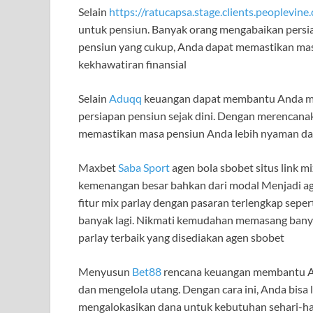
Selain
https://ratucapsa.stage.clients.peoplevine
untuk pensiun. Banyak orang mengabaikan persi
pensiun yang cukup, Anda dapat memastikan mas
kekhawatiran finansial
Selain
Aduqq
keuangan dapat membantu Anda me
persiapan pensiun sejak dini. Dengan merencan
memastikan masa pensiun Anda lebih nyaman dan 
Maxbet
Saba Sport
agen bola sbobet situs link m
kemenangan besar bahkan dari modal Menjadi agen
fitur mix parlay dengan pasaran terlengkap seper
banyak lagi. Nikmati kemudahan memasang banya
parlay terbaik yang disediakan agen sbobet
Menyusun
Bet88
rencana keuangan membantu An
dan mengelola utang. Dengan cara ini, Anda bisa
mengalokasikan dana untuk kebutuhan sehari-hari