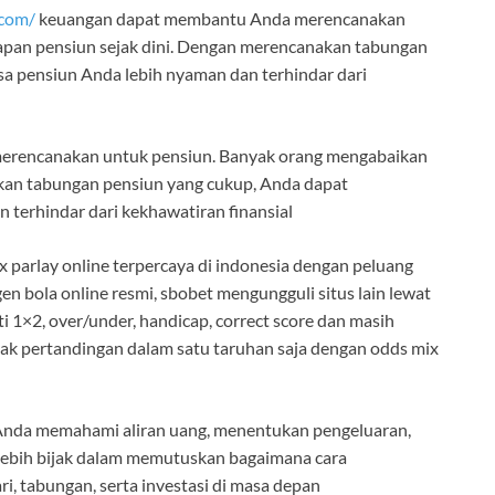
.com/
keuangan dapat membantu Anda merencanakan
apan pensiun sejak dini. Dengan merencanakan tabungan
a pensiun Anda lebih nyaman dan terhindar dari
rencanakan untuk pensiun. Banyak orang mengabaikan
akan tabungan pensiun yang cukup, Anda dapat
terhindar dari kekhawatiran finansial
ix parlay online terpercaya di indonesia dengan peluang
 bola online resmi, sbobet mengungguli situs lain lewat
ti 1×2, over/under, handicap, correct score dan masih
k pertandingan dalam satu taruhan saja dengan odds mix
da memahami aliran uang, menentukan pengeluaran,
 lebih bijak dalam memutuskan bagaimana cara
, tabungan, serta investasi di masa depan