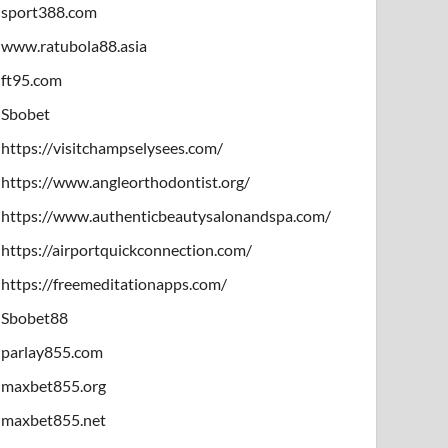
sport388.com
www.ratubola88.asia
ft95.com
Sbobet
https://visitchampselysees.com/
https://www.angleorthodontist.org/
https://www.authenticbeautysalonandspa.com/
https://airportquickconnection.com/
https://freemeditationapps.com/
Sbobet88
parlay855.com
maxbet855.org
maxbet855.net