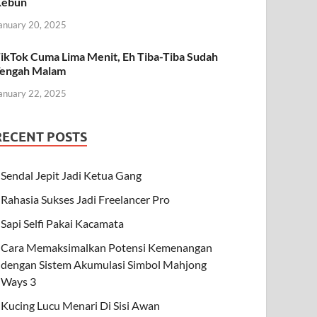
Kebun
anuary 20, 2025
ikTok Cuma Lima Menit, Eh Tiba-Tiba Sudah
engah Malam
anuary 22, 2025
RECENT POSTS
Sendal Jepit Jadi Ketua Gang
Rahasia Sukses Jadi Freelancer Pro
Sapi Selfi Pakai Kacamata
Cara Memaksimalkan Potensi Kemenangan
dengan Sistem Akumulasi Simbol Mahjong
Ways 3
Kucing Lucu Menari Di Sisi Awan