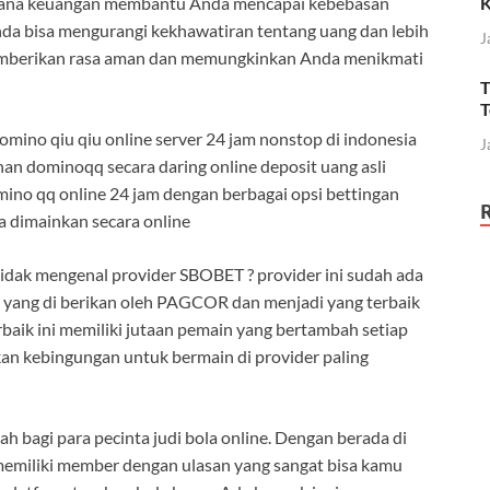
cana keuangan membantu Anda mencapai kebebasan
Anda bisa mengurangi kekhawatiran tentang uang dan lebih
J
memberikan rasa aman dan memungkinkan Anda menikmati
T
T
omino qiu qiu online server 24 jam nonstop di indonesia
J
han dominoqq secara daring online deposit uang asli
mino qq online 24 jam dengan berbagai opsi bettingan
a dimainkan secara online
tidak mengenal provider SBOBET ? provider ini sudah ada
t yang di berikan oleh PAGCOR dan menjadi yang terbaik
erbaik ini memiliki jutaan pemain yang bertambah setiap
kan kebingungan untuk bermain di provider paling
h bagi para pecinta judi bola online. Dengan berada di
h memiliki member dengan ulasan yang sangat bisa kamu