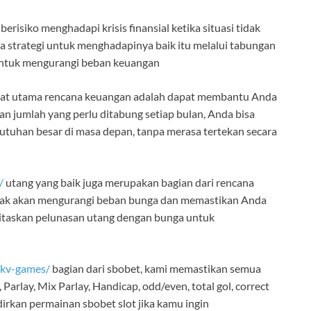
erisiko menghadapi krisis finansial ketika situasi tidak
 strategi untuk menghadapinya baik itu melalui tabungan
 untuk mengurangi beban keuangan
at utama rencana keuangan adalah dapat membantu Anda
jumlah yang perlu ditabung setiap bulan, Anda bisa
uhan besar di masa depan, tanpa merasa tertekan secara
/
utang yang baik juga merupakan bagian dari rencana
ijak akan mengurangi beban bunga dan memastikan Anda
oritaskan pelunasan utang dengan bunga untuk
/pkv-games/
bagian dari sbobet, kami memastikan semua
Parlay, Mix Parlay, Handicap, odd/even, total gol, correct
dirkan permainan sbobet slot jika kamu ingin