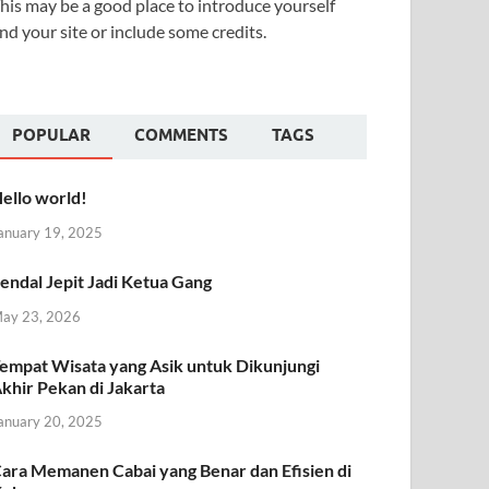
his may be a good place to introduce yourself
nd your site or include some credits.
POPULAR
COMMENTS
TAGS
ello world!
anuary 19, 2025
endal Jepit Jadi Ketua Gang
ay 23, 2026
empat Wisata yang Asik untuk Dikunjungi
khir Pekan di Jakarta
anuary 20, 2025
ara Memanen Cabai yang Benar dan Efisien di