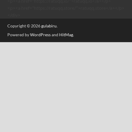
<p><a href="https://ratuqq.io/">ratuqq.io</a></p>
<p><a href="https://ratuqq.store/">ratuqq.store</a></p>
</div>
Copyright © 2026
gulabiru
.
Powered by
WordPress
and
HitMag
.