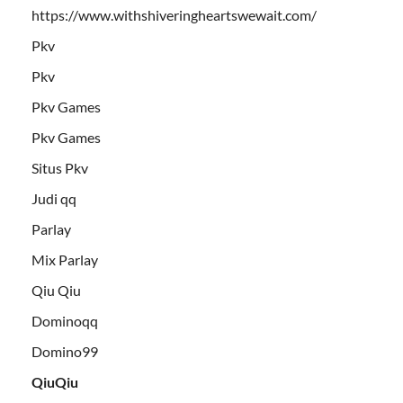
https://www.withshiveringheartswewait.com/
Pkv
Pkv
Pkv Games
Pkv Games
Situs Pkv
Judi qq
Parlay
Mix Parlay
Qiu Qiu
Dominoqq
Domino99
QiuQiu