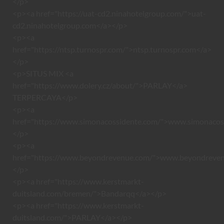
</p>
<p><a href="https://uat-cd2.ninahotelgroup.com/">uat-
cd2.ninahotelgroup.com</a></p>
<p><a
href="https://ntsp.turnospr.com/">ntsp.turnospr.com</a>
</p>
<p>SITUS MIX <a
href="https://www.dolery.cz/about/">PARLAY</a>
TERPERCAYA</p>
<p><a
href="https://www.simonacossidente.com/">www.simonacos
</p>
<p><a
href="https://www.beyondrevenue.com/">www.beyondreve
</p>
<p><a href="https://www.kerstmarkt-
duitsland.com/bremen/">Bandarqq</a></p>
<p><a href="https://www.kerstmarkt-
duitsland.com/">PARLAY</a></p>