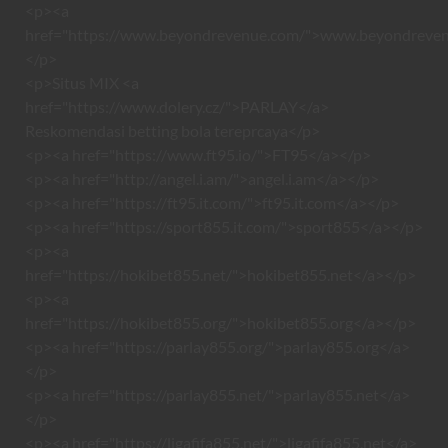
<p><a
href="https://www.beyondrevenue.com/">www.beyondreve
</p>
<p>Situs MIX <a
href="https://www.dolery.cz/">PARLAY</a>
Reskomendasi betting bola tereprcaya</p>
<p><a href="https://www.ft95.io/">FT95</a></p>
<p><a href="http://angel.i.am/">angel.i.am</a></p>
<p><a href="https://ft95.it.com/">ft95.it.com</a></p>
<p><a href="https://sport855.it.com/">sport855</a></p>
<p><a
href="https://hokibet855.net/">hokibet855.net</a></p>
<p><a
href="https://hokibet855.org/">hokibet855.org</a></p>
<p><a href="https://parlay855.org/">parlay855.org</a>
</p>
<p><a href="https://parlay855.net/">parlay855.net</a>
</p>
<p><a href="https://ligafifa855.net/">ligafifa855.net</a>