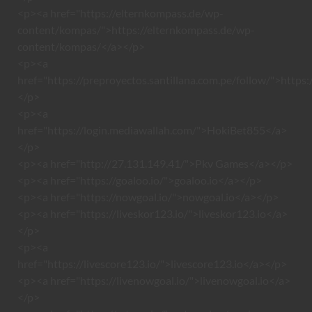
<p><a href="https://elternkompass.de/wp-
content/kompas/">https://elternkompass.de/wp-
content/kompas/</a></p>
<p><a
href="https://preproyectos.santillana.com.pe/follow/">https:
</p>
<p><a
href="https://login.mediawallah.com/">HokiBet855</a>
</p>
<p><a href="http://27.131.149.41/">Pkv Games</a></p>
<p><a href="https://goaloo.io/">goaloo.io</a></p>
<p><a href="https://nowgoal.io/">nowgoal.io</a></p>
<p><a href="https://liveskor123.io/">liveskor123.io</a>
</p>
<p><a
href="https://livescore123.io/">livescore123.io</a></p>
<p><a href="https://livenowgoal.io/">livenowgoal.io</a>
</p>