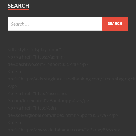
SEARCH
<div style="display: none">
<p><a href="https://admin-
dev.dashtwo.com/">sport855</a></p>
<p><a
href="https://cds.staging.citadelbanking.com/">cds.staging.c
</p>
<p><a href="http://users.net-
fs.com/index.html">Bandarqq</a></p>
<p><a href="http://cdn-
dev.solverglobal.com/index.html">Sport855</a></p>
<p><a
href="https://www.deltahangar.com/">Parlay855</a>