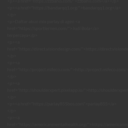
<p><a href="https://zzbahis.com/">zzbahis.com</a></p>
<p><a href="https://bandarqq1.org/">bandarqq1.org</a>
</p>
<p>Daftar akun mix parlay di agen <a
href="https://sportlernen.com/">Judi Bola</a>
terpercaya</p>
<p><a
href="https://direct.visiondesign.com/">https://direct.vision
</p>
<p><a
href="http://project.mifeco.com/">http://project.mifeco.com/
</p>
<p><a
href="http://shoulderxpert.pixelapp.io/">http://shoulderxper
</p>
<p><a href="https://parlay855bos.com">parlay855</a>
</p>
<p><a
href="https://americanmentalhealth.org/">https://americanm