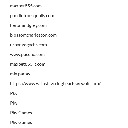
maxbet855.com
paddletonisqually.com
heronandgrey.com
blossomcharleston.com
urbanyogachs.com
www.pacehd.com
maxbet855.it.com
mix parlay
https://www.withshiveringheartswewait.com/
Pkv
Pkv
Pkv Games
Pkv Games