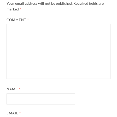
Your email address will not be published.
Required fields are
marked
*
COMMENT
*
NAME
*
EMAIL
*