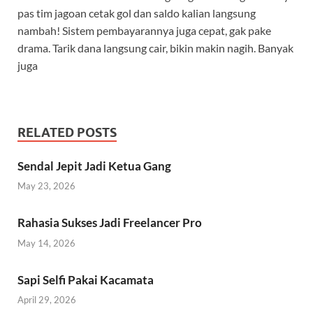
pas tim jagoan cetak gol dan saldo kalian langsung
nambah! Sistem pembayarannya juga cepat, gak pake
drama. Tarik dana langsung cair, bikin makin nagih. Banyak
juga
RELATED POSTS
Sendal Jepit Jadi Ketua Gang
May 23, 2026
Rahasia Sukses Jadi Freelancer Pro
May 14, 2026
Sapi Selfi Pakai Kacamata
April 29, 2026