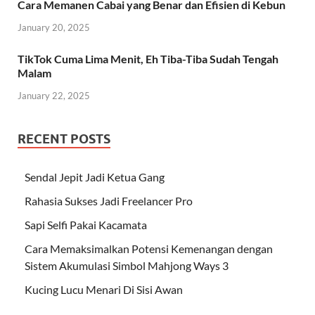
Cara Memanen Cabai yang Benar dan Efisien di Kebun
January 20, 2025
TikTok Cuma Lima Menit, Eh Tiba-Tiba Sudah Tengah
Malam
January 22, 2025
RECENT POSTS
Sendal Jepit Jadi Ketua Gang
Rahasia Sukses Jadi Freelancer Pro
Sapi Selfi Pakai Kacamata
Cara Memaksimalkan Potensi Kemenangan dengan
Sistem Akumulasi Simbol Mahjong Ways 3
Kucing Lucu Menari Di Sisi Awan