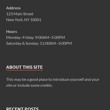
Address
123 Main Street
New York, NY 10001
Hours
Monday–Friday: 9:00AM–5:00PM
Saturday & Sunday: 11:00AM–3:00PM
ABOUT THIS SITE
This may be a good place to introduce yourself and your
site or include some credits.
RECENT POSTS