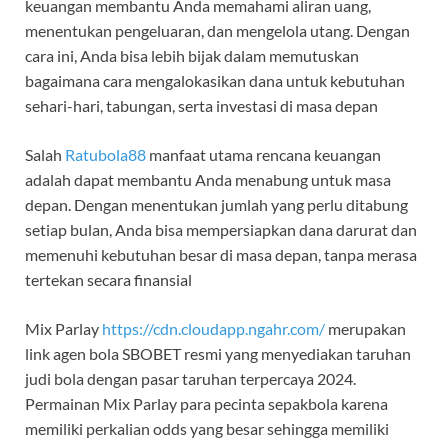
keuangan membantu Anda memahami aliran uang,
menentukan pengeluaran, dan mengelola utang. Dengan
cara ini, Anda bisa lebih bijak dalam memutuskan
bagaimana cara mengalokasikan dana untuk kebutuhan
sehari-hari, tabungan, serta investasi di masa depan
Salah
Ratubola88
manfaat utama rencana keuangan
adalah dapat membantu Anda menabung untuk masa
depan. Dengan menentukan jumlah yang perlu ditabung
setiap bulan, Anda bisa mempersiapkan dana darurat dan
memenuhi kebutuhan besar di masa depan, tanpa merasa
tertekan secara finansial
Mix Parlay
https://cdn.cloudapp.ngahr.com/
merupakan
link agen bola SBOBET resmi yang menyediakan taruhan
judi bola dengan pasar taruhan terpercaya 2024.
Permainan Mix Parlay para pecinta sepakbola karena
memiliki perkalian odds yang besar sehingga memiliki