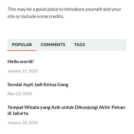
This may be a good place to introduce yourself and your
site or include some credits.
POPULAR
COMMENTS
TAGS
Hello world!
January 19, 2025
Sendal Jepit Jadi Ketua Gang
May 23, 2026
Tempat Wisata yang Asik untuk Dikunjungi Akhir Pekan
di Jakarta
January 20, 2025