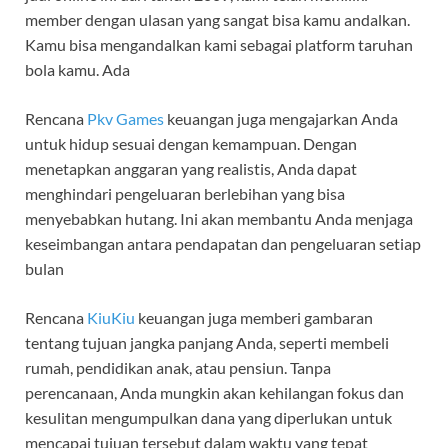
member dengan ulasan yang sangat bisa kamu andalkan.
Kamu bisa mengandalkan kami sebagai platform taruhan
bola kamu. Ada
Rencana
Pkv Games
keuangan juga mengajarkan Anda
untuk hidup sesuai dengan kemampuan. Dengan
menetapkan anggaran yang realistis, Anda dapat
menghindari pengeluaran berlebihan yang bisa
menyebabkan hutang. Ini akan membantu Anda menjaga
keseimbangan antara pendapatan dan pengeluaran setiap
bulan
Rencana
KiuKiu
keuangan juga memberi gambaran
tentang tujuan jangka panjang Anda, seperti membeli
rumah, pendidikan anak, atau pensiun. Tanpa
perencanaan, Anda mungkin akan kehilangan fokus dan
kesulitan mengumpulkan dana yang diperlukan untuk
mencapai tujuan tersebut dalam waktu yang tepat