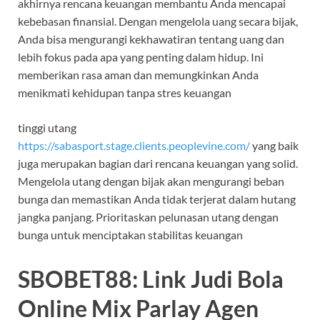
akhirnya rencana keuangan membantu Anda mencapai
kebebasan finansial. Dengan mengelola uang secara bijak,
Anda bisa mengurangi kekhawatiran tentang uang dan
lebih fokus pada apa yang penting dalam hidup. Ini
memberikan rasa aman dan memungkinkan Anda
menikmati kehidupan tanpa stres keuangan
tinggi utang
https://sabasport.stage.clients.peoplevine.com/
yang baik
juga merupakan bagian dari rencana keuangan yang solid.
Mengelola utang dengan bijak akan mengurangi beban
bunga dan memastikan Anda tidak terjerat dalam hutang
jangka panjang. Prioritaskan pelunasan utang dengan
bunga untuk menciptakan stabilitas keuangan
SBOBET88: Link Judi Bola
Online Mix Parlay Agen