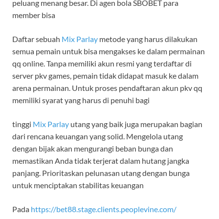
peluang menang besar. Di agen bola SBOBET para
member bisa
Daftar sebuah
Mix Parlay
metode yang harus dilakukan
semua pemain untuk bisa mengakses ke dalam permainan
qq online. Tanpa memiliki akun resmi yang terdaftar di
server pkv games, pemain tidak didapat masuk ke dalam
arena permainan. Untuk proses pendaftaran akun pkv qq
memiliki syarat yang harus di penuhi bagi
tinggi
Mix Parlay
utang yang baik juga merupakan bagian
dari rencana keuangan yang solid. Mengelola utang
dengan bijak akan mengurangi beban bunga dan
memastikan Anda tidak terjerat dalam hutang jangka
panjang. Prioritaskan pelunasan utang dengan bunga
untuk menciptakan stabilitas keuangan
Pada
https://bet88.stage.clients.peoplevine.com/