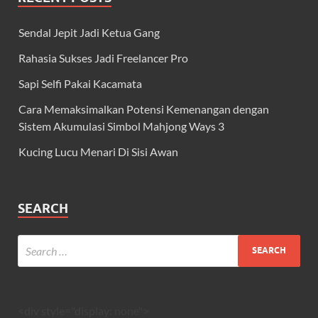
Sendal Jepit Jadi Ketua Gang
Rahasia Sukses Jadi Freelancer Pro
Sapi Selfi Pakai Kacamata
Cara Memaksimalkan Potensi Kemenangan dengan
Sistem Akumulasi Simbol Mahjong Ways 3
Kucing Lucu Menari Di Sisi Awan
SEARCH
<div style="display: none">