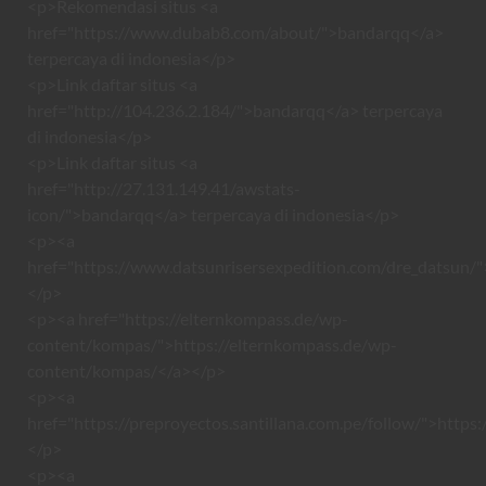
<p>Rekomendasi situs <a
href="https://www.dubab8.com/about/">bandarqq</a>
terpercaya di indonesia</p>
<p>Link daftar situs <a
href="http://104.236.2.184/">bandarqq</a> terpercaya
di indonesia</p>
<p>Link daftar situs <a
href="http://27.131.149.41/awstats-
icon/">bandarqq</a> terpercaya di indonesia</p>
<p><a
href="https://www.datsunrisersexpedition.com/dre_datsun/"
</p>
<p><a href="https://elternkompass.de/wp-
content/kompas/">https://elternkompass.de/wp-
content/kompas/</a></p>
<p><a
href="https://preproyectos.santillana.com.pe/follow/">https:
</p>
<p><a