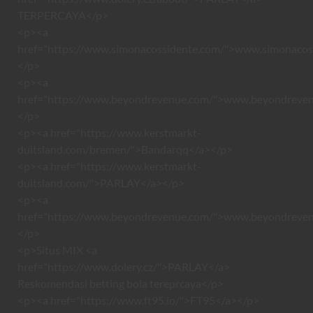
TERPERCAYA</p>
<p><a
href="https://www.simonacossidente.com/">www.simonacos
</p>
<p><a
href="https://www.beyondrevenue.com/">www.beyondreve
</p>
<p><a href="https://www.kerstmarkt-
duitsland.com/bremen/">Bandarqq</a></p>
<p><a href="https://www.kerstmarkt-
duitsland.com/">PARLAY</a></p>
<p><a
href="https://www.beyondrevenue.com/">www.beyondreve
</p>
<p>Situs MIX <a
href="https://www.dolery.cz/">PARLAY</a>
Reskomendasi betting bola tereprcaya</p>
<p><a href="https://www.ft95.io/">FT95</a></p>