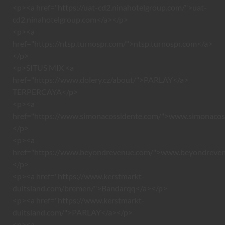
<p><a href="https://uat-cd2.ninahotelgroup.com/">uat-
cd2.ninahotelgroup.com</a></p>
<p><a
href="https://ntsp.turnospr.com/">ntsp.turnospr.com</a>
</p>
<p>SITUS MIX <a
href="https://www.dolery.cz/about/">PARLAY</a>
TERPERCAYA</p>
<p><a
href="https://www.simonacossidente.com/">www.simonacos
</p>
<p><a
href="https://www.beyondrevenue.com/">www.beyondreve
</p>
<p><a href="https://www.kerstmarkt-
duitsland.com/bremen/">Bandarqq</a></p>
<p><a href="https://www.kerstmarkt-
duitsland.com/">PARLAY</a></p>
<p><a