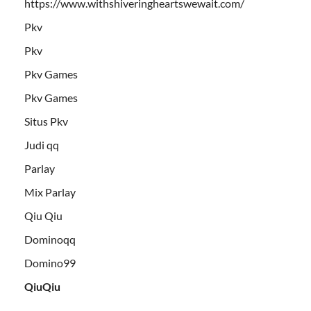
https://www.withshiveringheartswewait.com/
Pkv
Pkv
Pkv Games
Pkv Games
Situs Pkv
Judi qq
Parlay
Mix Parlay
Qiu Qiu
Dominoqq
Domino99
QiuQiu