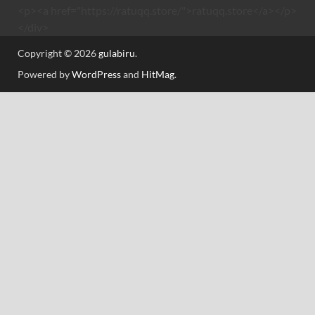
<p><a href="https://ratuqq.store/">ratuqq.store</a></p>
</div>
Copyright © 2026
gulabiru
.
Powered by
WordPress
and
HitMag
.