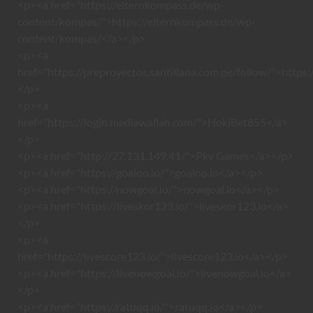
<p><a href="https://elternkompass.de/wp-
content/kompas/">https://elternkompass.de/wp-
content/kompas/</a></p>
<p><a
href="https://preproyectos.santillana.com.pe/follow/">https:
</p>
<p><a
href="https://login.mediawallah.com/">HokiBet855</a>
</p>
<p><a href="http://27.131.149.41/">Pkv Games</a></p>
<p><a href="https://goaloo.io/">goaloo.io</a></p>
<p><a href="https://nowgoal.io/">nowgoal.io</a></p>
<p><a href="https://liveskor123.io/">liveskor123.io</a>
</p>
<p><a
href="https://livescore123.io/">livescore123.io</a></p>
<p><a href="https://livenowgoal.io/">livenowgoal.io</a>
</p>
<p><a href="https://ratuqq.io/">ratuqq.io</a></p>