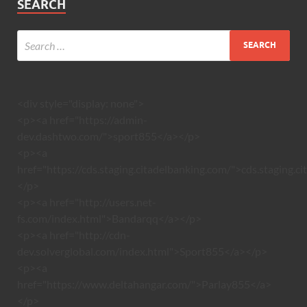
SEARCH
<div style="display: none">
<p><a href="https://admin-
dev.dashtwo.com/">sport855</a></p>
<p><a
href="https://cds.staging.citadelbanking.com/">cds.staging.c
</p>
<p><a href="http://users.net-
fs.com/index.html">Bandarqq</a></p>
<p><a href="http://cdn-
dev.solverglobal.com/index.html">Sport855</a></p>
<p><a
href="https://www.deltahangar.com/">Parlay855</a>
</p>