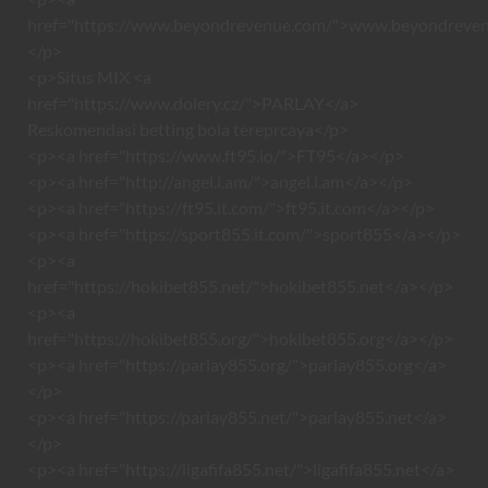
href="https://www.beyondrevenue.com/">www.beyondreve
</p>
<p>Situs MIX <a
href="https://www.dolery.cz/">PARLAY</a>
Reskomendasi betting bola tereprcaya</p>
<p><a href="https://www.ft95.io/">FT95</a></p>
<p><a href="http://angel.i.am/">angel.i.am</a></p>
<p><a href="https://ft95.it.com/">ft95.it.com</a></p>
<p><a href="https://sport855.it.com/">sport855</a></p>
<p><a
href="https://hokibet855.net/">hokibet855.net</a></p>
<p><a
href="https://hokibet855.org/">hokibet855.org</a></p>
<p><a href="https://parlay855.org/">parlay855.org</a>
</p>
<p><a href="https://parlay855.net/">parlay855.net</a>
</p>
<p><a href="https://ligafifa855.net/">ligafifa855.net</a>