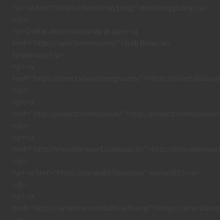
<p><a href="https://bandarqq1.org/">bandarqq1.org</a>
</p>
<p>Daftar akun mix parlay di agen <a
href="https://sportlernen.com/">Judi Bola</a>
terpercaya</p>
<p><a
href="https://direct.visiondesign.com/">https://direct.vision
</p>
<p><a
href="http://project.mifeco.com/">http://project.mifeco.com/
</p>
<p><a
href="http://shoulderxpert.pixelapp.io/">http://shoulderxper
</p>
<p><a href="https://parlay855bos.com">parlay855</a>
</p>
<p><a
href="https://americanmentalhealth.org/">https://americanm
</p>