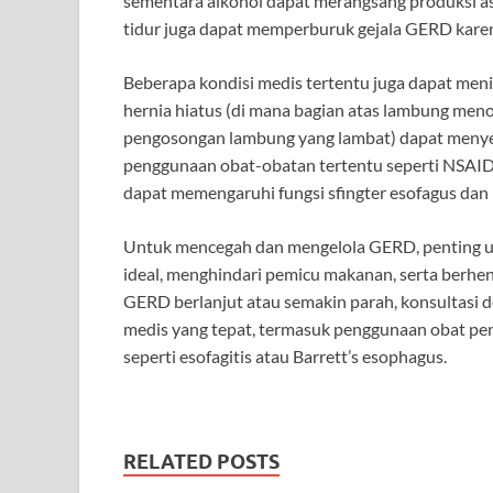
sementara alkohol dapat merangsang produksi asa
tidur juga dapat memperburuk gejala GERD kare
Beberapa kondisi medis tertentu juga dapat men
hernia hiatus (di mana bagian atas lambung meno
pengosongan lambung yang lambat) dapat menyebab
penggunaan obat-obatan tertentu seperti NSAID,
dapat memengaruhi fungsi sfingter esofagus d
Untuk mencegah dan mengelola GERD, penting u
ideal, menghindari pemicu makanan, serta berhen
GERD berlanjut atau semakin parah, konsultasi
medis yang tepat, termasuk penggunaan obat pen
seperti esofagitis atau Barrett’s esophagus.
RELATED POSTS