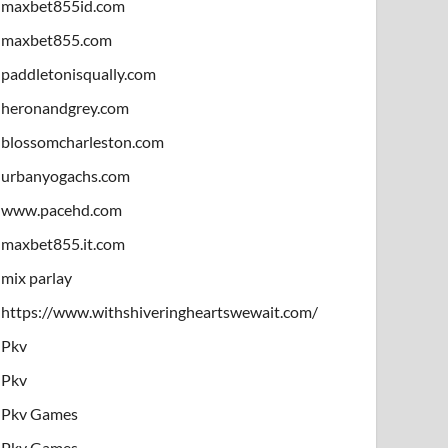
maxbet855id.com
maxbet855.com
paddletonisqually.com
heronandgrey.com
blossomcharleston.com
urbanyogachs.com
www.pacehd.com
maxbet855.it.com
mix parlay
https://www.withshiveringheartswewait.com/
Pkv
Pkv
Pkv Games
Pkv Games