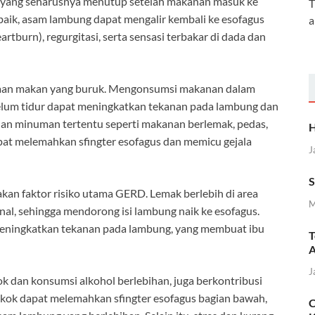
), yang seharusnya menutup setelah makanan masuk ke
T
n baik, asam lambung dapat mengalir kembali ke esofagus
a
artburn), regurgitasi, serta sensasi terbakar di dada dan
saan makan yang buruk. Mengonsumsi makanan dalam
ebelum tidur dapat meningkatkan tekanan pada lambung dan
dan minuman tertentu seperti makanan berlemak, pedas,
H
apat melemahkan sfingter esofagus dan memicu gejala
J
S
kan faktor risiko utama GERD. Lemak berlebih di area
M
al, sehingga mendorong isi lambung naik ke esofagus.
t meningkatkan tekanan pada lambung, yang membuat ibu
T
A
J
ok dan konsumsi alkohol berlebihan, juga berkontribusi
ok dapat melemahkan sfingter esofagus bagian bawah,
C