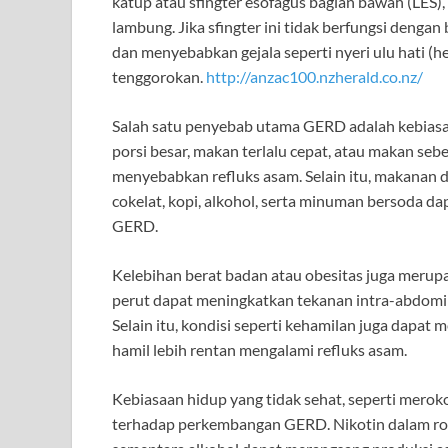
katup atau sfingter esofagus bagian bawah (LES
lambung. Jika sfingter ini tidak berfungsi denga
dan menyebabkan gejala seperti nyeri ulu hati (he
tenggorokan.
http://anzac100.nzherald.co.nz/
Salah satu penyebab utama GERD adalah kebia
porsi besar, makan terlalu cepat, atau makan s
menyebabkan refluks asam. Selain itu, makanan 
cokelat, kopi, alkohol, serta minuman bersoda d
GERD.
Kelebihan berat badan atau obesitas juga merupa
perut dapat meningkatkan tekanan intra-abdomin
Selain itu, kondisi seperti kehamilan juga dapa
hamil lebih rentan mengalami refluks asam.
Kebiasaan hidup yang tidak sehat, seperti merok
terhadap perkembangan GERD. Nikotin dalam rok