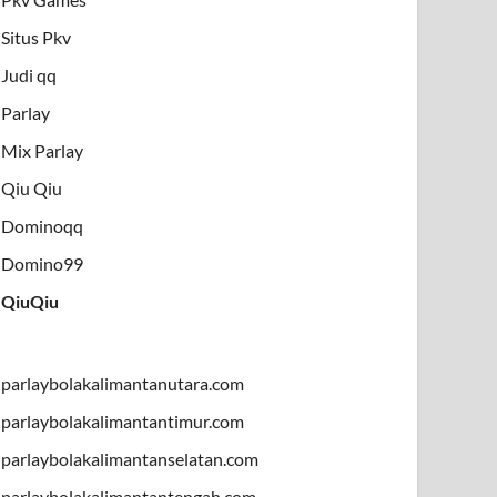
Situs Pkv
Judi qq
Parlay
Mix Parlay
Qiu Qiu
Dominoqq
Domino99
QiuQiu
parlaybolakalimantanutara.com
parlaybolakalimantantimur.com
parlaybolakalimantanselatan.com
parlaybolakalimantantengah.com