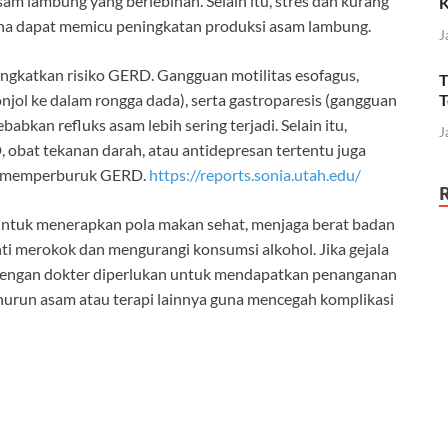
m lambung yang berlebihan. Selain itu, stres dan kurang
na dapat memicu peningkatan produksi asam lambung.
J
ingkatkan risiko GERD. Gangguan motilitas esofagus,
T
T
njol ke dalam rongga dada), serta gastroparesis (gangguan
kan refluks asam lebih sering terjadi. Selain itu,
J
 obat tekanan darah, atau antidepresan tertentu juga
an memperburuk GERD.
https://reports.sonia.utah.edu/
ntuk menerapkan pola makan sehat, menjaga berat badan
ti merokok dan mengurangi konsumsi alkohol. Jika gejala
 dengan dokter diperlukan untuk mendapatkan penanganan
urun asam atau terapi lainnya guna mencegah komplikasi