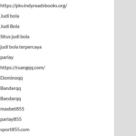
https://pkv.indyreadsbooks.org/
Judi bola
Judi Bola
Situs judi bola
judi bola terpercaya
parlay
https://ruangqq.com/
Dominoqq
Bandarqq
Bandarqq
maxbet855
parlay855
sport855.com